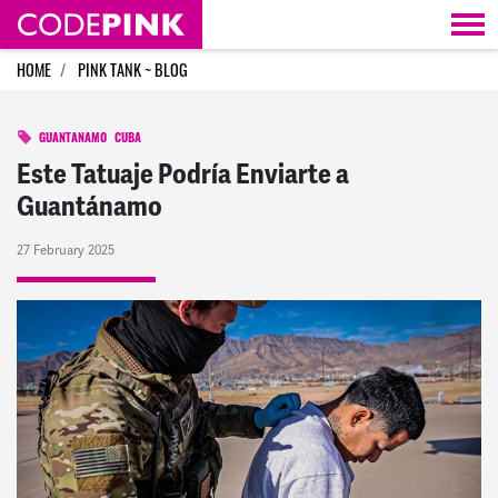
Skip navigation
HOME
PINK TANK ~ BLOG
GUANTANAMO
CUBA
Este Tatuaje Podría Enviarte a
Guantánamo
27 February 2025