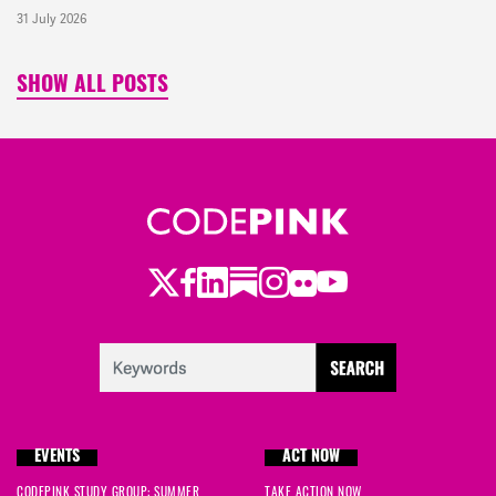
31 July 2026
SHOW ALL POSTS
Twitter
Facebook
LinkedIn
Substack
Instagram
Flickr
Youtube
EVENTS
ACT NOW
CODEPINK STUDY GROUP: SUMMER
TAKE ACTION NOW