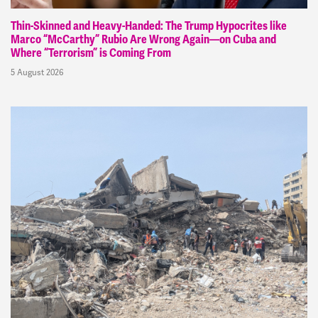
Thin-Skinned and Heavy-Handed: The Trump Hypocrites like
Marco “McCarthy” Rubio Are Wrong Again—on Cuba and
Where “Terrorism” is Coming From
5 August 2026